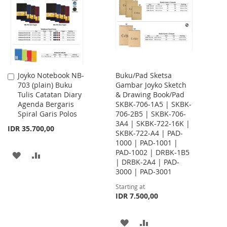
LIST
Joyko Notebook NB-
Buku/Pad Sketsa
Add
703 (plain) Buku
Gambar Joyko Sketch
to
Tulis Catatan Diary
& Drawing Book/Pad
Cart
Agenda Bergaris
SKBK-706-1A5 | SKBK-
Spiral Garis Polos
706-2B5 | SKBK-706-
3A4 | SKBK-722-16K |
IDR 35.700,00
SKBK-722-A4 | PAD-
1000 | PAD-1001 |
PAD-1002 | DRBK-1B5
ADD
ADD
| DRBK-2A4 | PAD-
3000 | PAD-3001
TO
TO
Starting at
WISH
COMPARE
IDR 7.500,00
LIST
ADD
ADD