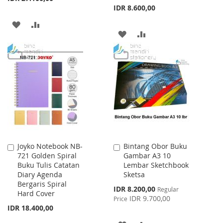
IDR 8.600,00
ADD
ADD
ADD
ADD
TO
TO
TO
TO
WISH
COMPARE
WISH
COMPARE
LIST
LIST
Joyko Notebook NB-
Bintang Obor Buku
Add
Add
721 Golden Spiral
Gambar A3 10
to
to
Buku Tulis Catatan
Lembar Sketchbook
Cart
Cart
Diary Agenda
Sketsa
Bergaris Spiral
Special
IDR 8.200,00
Regular
Hard Cover
Price
IDR 9.700,00
Price
IDR 18.400,00