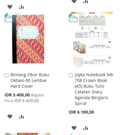
ADD
ADD
ADD
ADD
TO
TO
TO
TO
WISH
COMPARE
WISH
COMPARE
LIST
LIST
Bintang Obor Buku
Joyko Notebook NB-
Add
Add
Oktavo 80 Lembar
708 Crown Book
to
to
Hard Cover
(A5) Buku Tulis
Cart
Cart
Catatan Diary
Special
IDR 5.400,00
Regular
Agenda Bergaris
Price
IDR 6.400,00
Price
Spiral
IDR 6.100,00
ADD
ADD
TO
TO
ADD
ADD