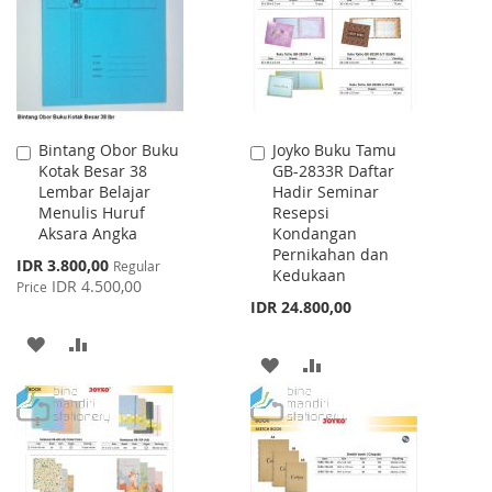
LIST
Bintang Obor Buku
Joyko Buku Tamu
Add
Add
Kotak Besar 38
GB-2833R Daftar
to
to
Lembar Belajar
Hadir Seminar
Cart
Cart
Menulis Huruf
Resepsi
Aksara Angka
Kondangan
Pernikahan dan
Special
IDR 3.800,00
Regular
Kedukaan
Price
IDR 4.500,00
Price
IDR 24.800,00
ADD
ADD
ADD
ADD
TO
TO
TO
TO
WISH
COMPARE
WISH
COMPARE
LIST
LIST