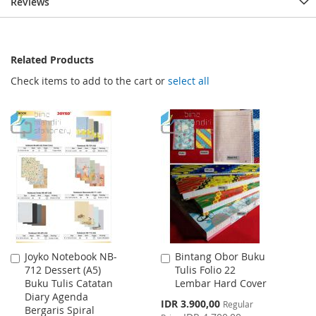
Reviews
Related Products
Check items to add to the cart or
select all
Joyko Notebook NB-
Bintang Obor Buku
Add
Add
712 Dessert (A5)
Tulis Folio 22
to
to
Buku Tulis Catatan
Lembar Hard Cover
Cart
Cart
Diary Agenda
Special
IDR 3.900,00
Regular
Bergaris Spiral
Price