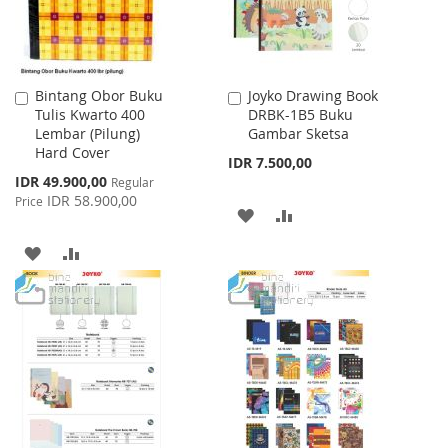
Bintang Obor Buku
Joyko Drawing Book
Add
Add
Tulis Kwarto 400
DRBK-1B5 Buku
to
to
Lembar (Pilung)
Gambar Sketsa
Cart
Cart
Hard Cover
IDR 7.500,00
Special
IDR 49.900,00
Regular
Price
IDR 58.900,00
Price
ADD
ADD
TO
TO
ADD
ADD
WISH
COMPARE
TO
TO
LIST
WISH
COMPARE
LIST