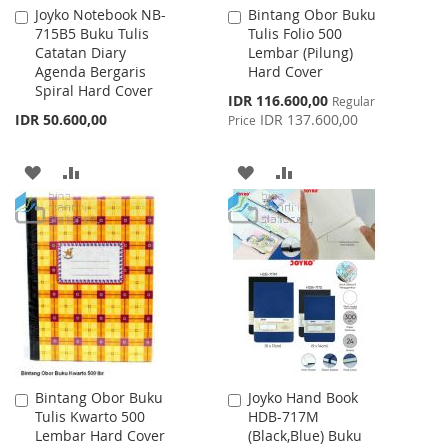
Joyko Notebook NB-
Bintang Obor Buku
Add
Add
715B5 Buku Tulis
Tulis Folio 500
to
to
Catatan Diary
Lembar (Pilung)
Cart
Cart
Agenda Bergaris
Hard Cover
Spiral Hard Cover
Special
IDR 116.600,00
Regular
Price
IDR 50.600,00
IDR 137.600,00
Price
ADD
ADD
ADD
ADD
TO
TO
TO
TO
WISH
COMPARE
WISH
COMPARE
LIST
LIST
Bintang Obor Buku
Joyko Hand Book
Add
Add
Tulis Kwarto 500
HDB-717M
to
to
Lembar Hard Cover
(Black,Blue) Buku
Cart
Cart