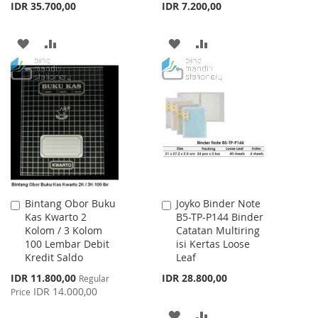
IDR 35.700,00
IDR 7.200,00
ADD
ADD
ADD
ADD
TO
TO
TO
TO
WISH
COMPARE
WISH
COMPARE
LIST
LIST
Bintang Obor Buku
Joyko Binder Note
Add
Add
Kas Kwarto 2
B5-TP-P144 Binder
to
to
Kolom / 3 Kolom
Catatan Multiring
Cart
Cart
100 Lembar Debit
isi Kertas Loose
Kredit Saldo
Leaf
Special
IDR 11.800,00
IDR 28.800,00
Regular
Price
IDR 14.000,00
Price
ADD
ADD