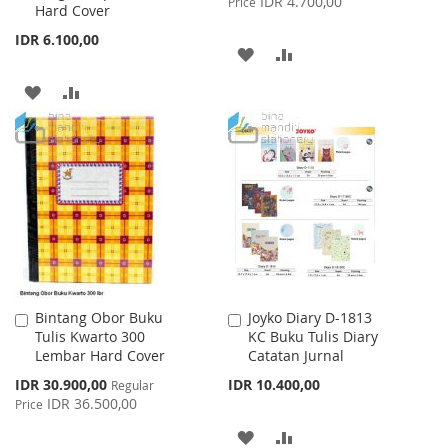
IDR 4.700,00
Price
Hard Cover
IDR 6.100,00
ADD
ADD
TO
TO
ADD
ADD
WISH
COMPARE
TO
TO
LIST
WISH
COMPARE
LIST
Bintang Obor Buku
Joyko Diary D-1813
Add
Add
Tulis Kwarto 300
KC Buku Tulis Diary
to
to
Lembar Hard Cover
Catatan Jurnal
Cart
Cart
Special
IDR 30.900,00
IDR 10.400,00
Regular
Price
IDR 36.500,00
Price
ADD
ADD