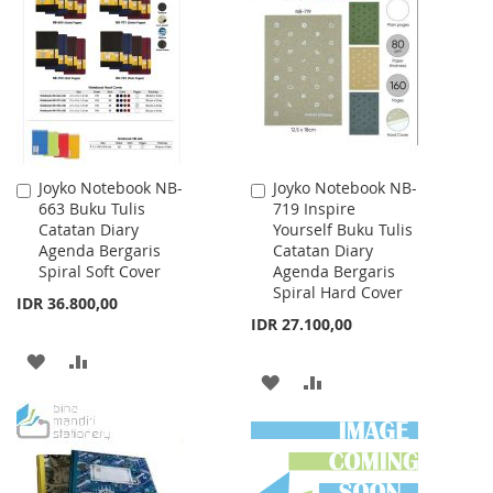
WISH
COMPARE
LIST
LIST
Joyko Notebook NB-
Joyko Notebook NB-
Add
Add
663 Buku Tulis
719 Inspire
to
to
Catatan Diary
Yourself Buku Tulis
Cart
Cart
Agenda Bergaris
Catatan Diary
Spiral Soft Cover
Agenda Bergaris
Spiral Hard Cover
IDR 36.800,00
IDR 27.100,00
ADD
ADD
ADD
ADD
TO
TO
TO
TO
WISH
COMPARE
WISH
COMPARE
LIST