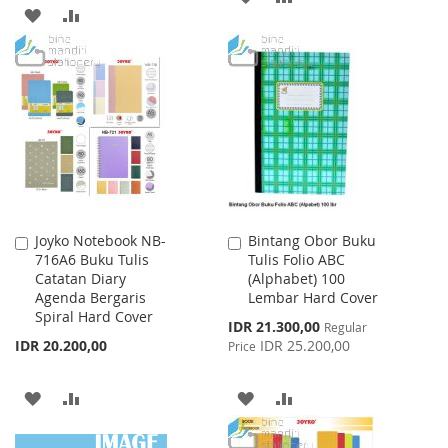
ADD
ADD
TO
TO
TO
TO
WISH
COMPARE
WISH
COMPARE
LIST
LIST
Joyko Notebook NB-
Bintang Obor Buku
Add
Add
716A6 Buku Tulis
Tulis Folio ABC
to
to
Catatan Diary
(Alphabet) 100
Cart
Cart
Agenda Bergaris
Lembar Hard Cover
Spiral Hard Cover
Special
IDR 21.300,00
Regular
Price
IDR 20.200,00
IDR 25.200,00
Price
ADD
ADD
ADD
ADD
TO
TO
TO
TO