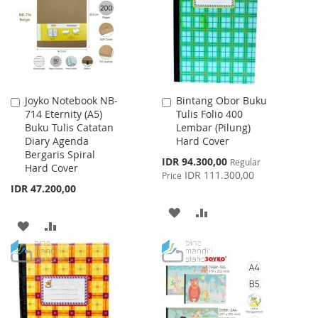
LIST
LIST
Joyko Notebook NB-
Bintang Obor Buku
Add
Add
714 Eternity (A5)
Tulis Folio 400
to
to
Buku Tulis Catatan
Lembar (Pilung)
Cart
Cart
Diary Agenda
Hard Cover
Bergaris Spiral
Special
IDR 94.300,00
Regular
Hard Cover
Price
IDR 111.300,00
Price
IDR 47.200,00
ADD
ADD
ADD
ADD
TO
TO
TO
TO
WISH
COMPARE
WISH
COMPARE
LIST
LIST