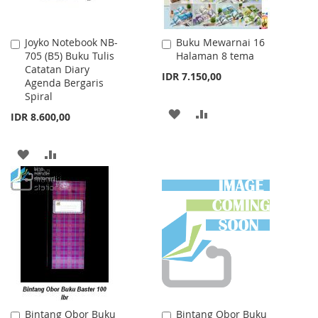
Joyko Notebook NB-
Buku Mewarnai 16
Add
Add
705 (B5) Buku Tulis
Halaman 8 tema
to
to
Catatan Diary
Cart
Cart
IDR 7.150,00
Agenda Bergaris
Spiral
ADD
ADD
IDR 8.600,00
TO
TO
ADD
ADD
WISH
COMPARE
TO
TO
LIST
WISH
COMPARE
LIST
Bintang Obor Buku
Bintang Obor Buku
Add
Add