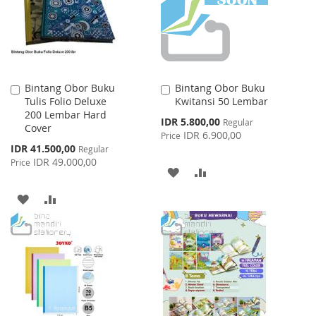
LIST
Bintang Obor Buku
Bintang Obor Buku
Add
Add
Tulis Folio Deluxe
Kwitansi 50 Lembar
to
to
200 Lembar Hard
Cart
Cart
Special
IDR 5.800,00
Regular
Cover
Price
IDR 6.900,00
Price
Special
IDR 41.500,00
Regular
Price
IDR 49.000,00
Price
ADD
ADD
TO
TO
ADD
ADD
WISH
COMPARE
TO
TO
LIST
WISH
COMPARE
LIST