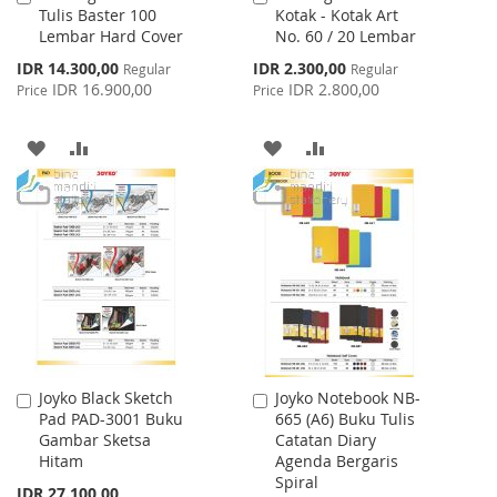
Tulis Baster 100
Kotak - Kotak Art
to
to
Lembar Hard Cover
No. 60 / 20 Lembar
Cart
Cart
Special
Special
IDR 14.300,00
IDR 2.300,00
Regular
Regular
Price
Price
IDR 16.900,00
IDR 2.800,00
Price
Price
ADD
ADD
ADD
ADD
TO
TO
TO
TO
WISH
COMPARE
WISH
COMPARE
LIST
LIST
Joyko Black Sketch
Joyko Notebook NB-
Add
Add
Pad PAD-3001 Buku
665 (A6) Buku Tulis
to
to
Gambar Sketsa
Catatan Diary
Cart
Cart
Hitam
Agenda Bergaris
Spiral
IDR 27.100,00