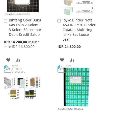
Bintang Obor Buku
Joyko Binder Note
Add
Add
Kas Folio 2 Kolom /
A5-FR-PF520 Binder
to
to
3 Kolom 50 Lembar
Catatan Multiring
Cart
Cart
Debit Kredit Saldo
isi Kertas Loose
Leaf
Special
IDR 14.200,00
Regular
Price
IDR 16.800,00
IDR 24.800,00
Price
ADD
ADD
ADD
ADD
TO
TO
TO
TO
WISH
COMPARE
WISH
COMPARE
LIST
LIST