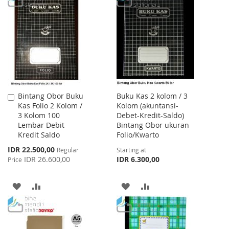
LIST
WISH
COMPARE
LIST
Bintang Obor Buku
Buku Kas 2 kolom / 3
Add
Kas Folio 2 Kolom /
Kolom (akuntansi-
to
3 Kolom 100
Debet-Kredit-Saldo)
Cart
Lembar Debit
Bintang Obor ukuran
Kredit Saldo
Folio/Kwarto
Special
IDR 22.500,00
Regular
Starting at
Price
IDR 26.600,00
IDR 6.300,00
Price
ADD
ADD
ADD
ADD
TO
TO
TO
TO
WISH
COMPARE
WISH
COMPARE