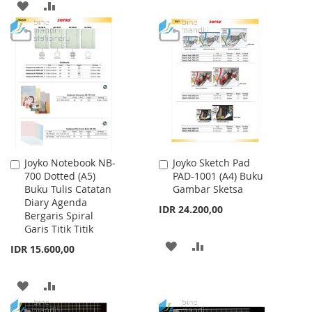
ADD
ADD
TO
TO
TO
TO
WISH
COMPARE
WISH
COMPARE
LIST
LIST
Joyko Notebook NB-
Joyko Sketch Pad
Add
Add
700 Dotted (A5)
PAD-1001 (A4) Buku
to
to
Buku Tulis Catatan
Gambar Sketsa
Cart
Cart
Diary Agenda
IDR 24.200,00
Bergaris Spiral
Garis Titik Titik
ADD
ADD
IDR 15.600,00
TO
TO
ADD
ADD
WISH
COMPARE
TO
TO