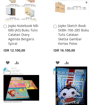
Joyko Notebook NB-
Joyko Sketch Book
Add
Add
680 (A5) Buku Tulis
SKBK-706-2B5 Buku
to
to
Catatan Diary
Tulis Catatan
Cart
Cart
Agenda Bergaris
Sketsa Gambar
Spiral
Kertas Polos
IDR 12.100,00
IDR 16.100,00
ADD
ADD
ADD
ADD
TO
TO
TO
TO
WISH
COMPARE
WISH
COMPARE
LIST
LIST