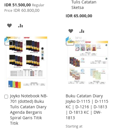
Tulis Catatan
Special
IDR 51.500,00
Regular
Sketsa
Price
IDR 60.800,00
Price
IDR 65.000,00
ADD
ADD
ADD
ADD
TO
TO
TO
TO
WISH
COMPARE
WISH
COMPARE
LIST
LIST
Joyko Notebook NB-
Buku Catatan Diary
Add
701 (dotted) Buku
Joyko D-1115 | D-1115
to
Tulis Catatan Diary
KC | D-1216 | D-1813
Cart
Agenda Bergaris
| D-1813 KC | DW-
Spiral Garis Titik
1813
Titik
Starting at