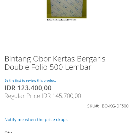
Bintang Obor Kertas Bergaris
Skip
to
Double Folio 500 Lembar
the
beginning
of
Be the first to review this product
IDR 123.400,00
the
Special
images
Price
Regular Price
IDR 145.700,00
gallery
SKU
BO-KG-DF500
Notify me when the price drops
Qty