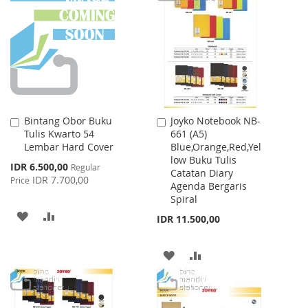
WISH
COMPARE
WISH
COMPARE
LIST
LIST
Bintang Obor Buku
Joyko Notebook NB-
Add
Add
Tulis Kwarto 54
661 (A5)
to
to
Lembar Hard Cover
Blue,Orange,Red,Yel
Cart
Cart
low Buku Tulis
Special
IDR 6.500,00
Regular
Catatan Diary
Price
IDR 7.700,00
Price
Agenda Bergaris
Spiral
ADD
ADD
IDR 11.500,00
TO
TO
ADD
ADD
WISH
COMPARE
TO
TO
LIST
WISH
COMPARE