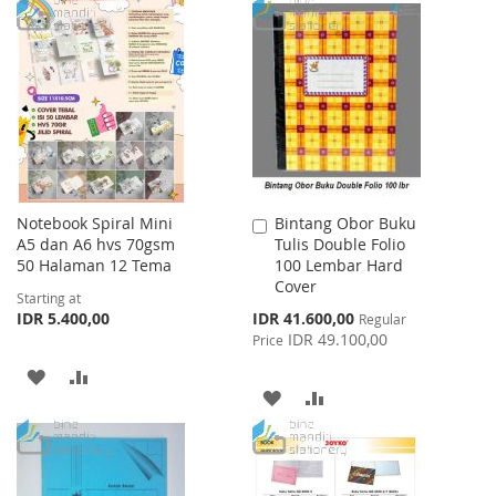
WISH
COMPARE
TO
TO
LIST
WISH
COMPARE
LIST
Notebook Spiral Mini
Bintang Obor Buku
Add
A5 dan A6 hvs 70gsm
Tulis Double Folio
to
50 Halaman 12 Tema
100 Lembar Hard
Cart
Cover
Starting at
Special
IDR 5.400,00
IDR 41.600,00
Regular
Price
IDR 49.100,00
Price
ADD
ADD
ADD
ADD
TO
TO
TO
TO
WISH
COMPARE
WISH
COMPARE
LIST