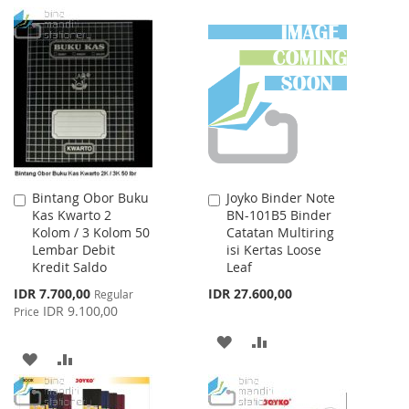
TO
TO
WISH
COMPARE
LIST
Bintang Obor Buku
Joyko Binder Note
Add
Add
Kas Kwarto 2
BN-101B5 Binder
to
to
Kolom / 3 Kolom 50
Catatan Multiring
Cart
Cart
Lembar Debit
isi Kertas Loose
Kredit Saldo
Leaf
Special
IDR 7.700,00
IDR 27.600,00
Regular
Price
IDR 9.100,00
Price
ADD
ADD
ADD
ADD
TO
TO
TO
TO
WISH
COMPARE