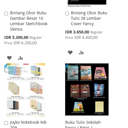
Bintang Obor Buku
Bintang Obor Buku
Add
Add
Gambar Besar 10
Tulis 38 Lembar
to
to
Lembar Sketchbook
Cover Fancy
Cart
Cart
Sketsa
Special
IDR 3.650,00
Regular
Price
Special
IDR 5.200,00
IDR 4.400,00
Regular
Price
Price
IDR 6.200,00
Price
ADD
ADD
ADD
ADD
TO
TO
TO
TO
WISH
COMPARE
WISH
COMPARE
LIST
LIST
Joyko Notebook NB-
Buku Tulis Sekolah
Add
709
Fancy / Polos /
to