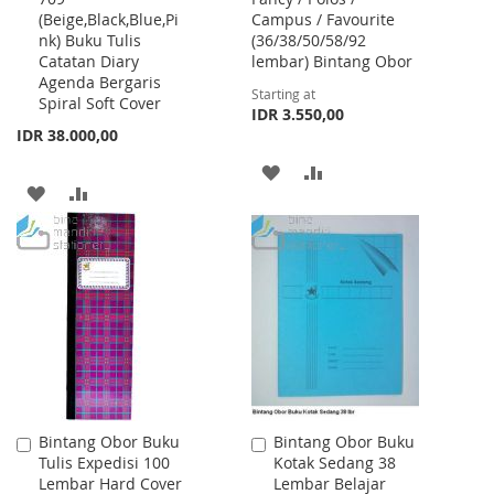
(Beige,Black,Blue,Pi
Campus / Favourite
Cart
nk) Buku Tulis
(36/38/50/58/92
Catatan Diary
lembar) Bintang Obor
Agenda Bergaris
Starting at
Spiral Soft Cover
IDR 3.550,00
IDR 38.000,00
ADD
ADD
ADD
ADD
TO
TO
TO
TO
WISH
COMPARE
WISH
COMPARE
LIST
LIST
Bintang Obor Buku
Bintang Obor Buku
Add
Add
Tulis Expedisi 100
Kotak Sedang 38
to
to
Lembar Hard Cover
Lembar Belajar
Cart
Cart