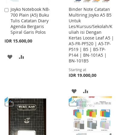
Joyko Notebook NB-
Binder Note Catatan
Add
700 Plain (A5) Buku
Multiring Joyko A5 B5
to
Tulis Catatan Diary
Untuk
Cart
Agenda Bergaris
Les/Kursus/Sekolah/K
Spiral Garis Polos
uliah isi Dengan
Kertas Loose Leaf A5 |
IDR 15.600,00
A5-FR-PF520 | A5-TP-
P519 | B5 | B5-TP-
P144 | BN-101A5 |
ADD
ADD
BN-101B5
TO
TO
Starting at
IDR 19.000,00
WISH
COMPARE
LIST
ADD
ADD
TO
TO
WISH
COMPARE
LIST