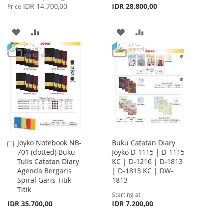
Price
IDR 14.700,00
IDR 28.800,00
Price
ADD
ADD
ADD
ADD
TO
TO
TO
TO
WISH
COMPARE
WISH
COMPARE
LIST
LIST
Joyko Notebook NB-
Buku Catatan Diary
Add
701 (dotted) Buku
Joyko D-1115 | D-1115
to
Tulis Catatan Diary
KC | D-1216 | D-1813
Cart
Agenda Bergaris
| D-1813 KC | DW-
Spiral Garis Titik
1813
Titik
Starting at
IDR 35.700,00
IDR 7.200,00