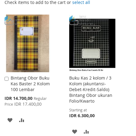
Check items to add to the cart or
select all
Bintang Obor Buku
Buku Kas 2 kolom / 3
Add
Kas Baster 2 Kolom
Kolom (akuntansi-
to
100 Lembar
Debet-Kredit-Saldo)
Cart
Bintang Obor ukuran
Special
IDR 14.700,00
Regular
Folio/Kwarto
Price
IDR 17.400,00
Price
Starting at
IDR 6.300,00
ADD
ADD
TO
TO
ADD
ADD