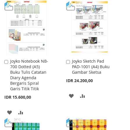
WISH
COMPARE
TO
TO
LIST
WISH
COMPARE
LIST
Joyko Notebook NB-
Joyko Sketch Pad
Add
Add
700 Dotted (A5)
PAD-1001 (A4) Buku
to
to
Buku Tulis Catatan
Gambar Sketsa
Cart
Cart
Diary Agenda
IDR 24.200,00
Bergaris Spiral
Garis Titik Titik
ADD
ADD
IDR 15.600,00
TO
TO
ADD
ADD
WISH
COMPARE
TO
TO
LIST