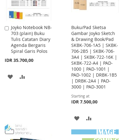
Joyko Notebook NB-
Buku/Pad Sketsa
Add
703 (plain) Buku
Gambar Joyko Sketch
to
Tulis Catatan Diary
& Drawing Book/Pad
Cart
Agenda Bergaris
SKBK-706-1A5 | SKBK-
Spiral Garis Polos
706-2B5 | SKBK-706-
3A4 | SKBK-722-16K |
IDR 35.700,00
SKBK-722-A4 | PAD-
1000 | PAD-1001 |
PAD-1002 | DRBK-1B5
ADD
ADD
| DRBK-2A4 | PAD-
3000 | PAD-3001
TO
TO
Starting at
WISH
COMPARE
IDR 7.500,00
LIST
ADD
ADD
TO
TO
WISH
COMPARE