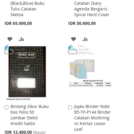
(Black,Blue) Buku
Catatan Diary
Cart
Cart
Tulis Catatan
Agenda Bergaris
Sketsa
Spiral Hard Cover
IDR 65.000,00
IDR 50.600,00
ADD
ADD
ADD
ADD
TO
TO
TO
TO
WISH
COMPARE
WISH
COMPARE
LIST
LIST
Bintang Obor Buku
Joyko Binder Note
Add
Add
Kas Folio 50
B5-TP-P144 Binder
to
to
Lembar Debit
Catatan Multiring
Cart
Cart
Kredit Saldo
isi Kertas Loose
Leaf
Special
IDR 12.400,00
Regular