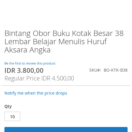
Bintang Obor Buku Kotak Besar 38
Skip
to
Lembar Belajar Menulis Huruf
the
Aksara Angka
beginning
of
the
Be the first to review this product
images
IDR 3.800,00
Special
SKU
BO-KTK-B38
gallery
Price
Regular Price
IDR 4.500,00
Notify me when the price drops
Qty