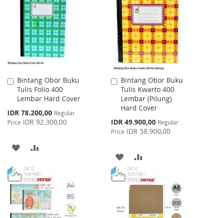
WISH
COMPARE
LIST
Bintang Obor Buku
Bintang Obor Buku
Add
Add
Tulis Folio 400
Tulis Kwarto 400
to
to
Lembar Hard Cover
Lembar (Pilung)
Cart
Cart
Hard Cover
Special
IDR 78.200,00
Regular
Price
Special
IDR 92.300,00
IDR 49.900,00
Price
Regular
Price
IDR 58.900,00
Price
ADD
ADD
ADD
ADD
TO
TO
TO
TO
WISH
COMPARE
WISH
COMPARE
LIST
LIST