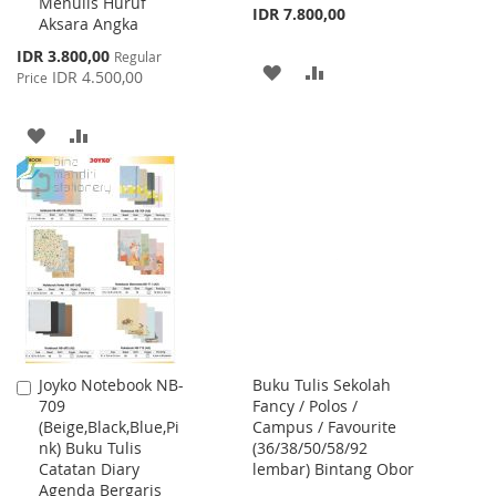
Menulis Huruf
IDR 7.800,00
Aksara Angka
Special
IDR 3.800,00
Regular
ADD
ADD
Price
IDR 4.500,00
Price
TO
TO
ADD
ADD
WISH
COMPARE
TO
TO
LIST
WISH
COMPARE
LIST
Joyko Notebook NB-
Buku Tulis Sekolah
Add
709
Fancy / Polos /
to
(Beige,Black,Blue,Pi
Campus / Favourite
Cart
nk) Buku Tulis
(36/38/50/58/92
Catatan Diary
lembar) Bintang Obor
Agenda Bergaris