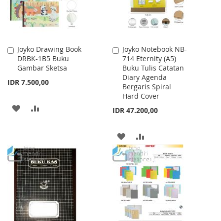
Joyko Drawing Book
Joyko Notebook NB-
Add
Add
DRBK-1B5 Buku
714 Eternity (A5)
to
to
Gambar Sketsa
Buku Tulis Catatan
Cart
Cart
Diary Agenda
IDR 7.500,00
Bergaris Spiral
Hard Cover
ADD
ADD
IDR 47.200,00
TO
TO
ADD
ADD
WISH
COMPARE
TO
TO
LIST
WISH
COMPARE
LIST