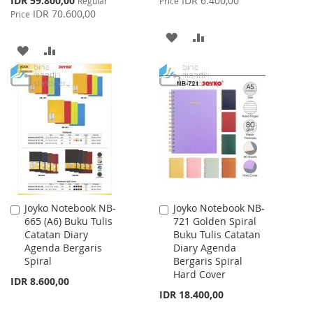
IDR 59.800,00
IDR 6.400,00
Regular
Price
Price
IDR 70.600,00
Price
ADD
ADD
ADD
ADD
TO
TO
TO
TO
WISH
COMPARE
WISH
COMPARE
LIST
LIST
Joyko Notebook NB-
Joyko Notebook NB-
Add
Add
665 (A6) Buku Tulis
721 Golden Spiral
to
to
Catatan Diary
Buku Tulis Catatan
Cart
Cart
Agenda Bergaris
Diary Agenda
Spiral
Bergaris Spiral
Hard Cover
IDR 8.600,00
IDR 18.400,00