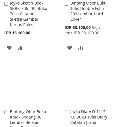
Joyko Sketch Book
Bintang Obor Buku
Add
Add
SKBK-706-2B5 Buku
Tulis Double Folio
to
to
Tulis Catatan
200 Lembar Hard
Cart
Cart
Sketsa Gambar
Cover
Kertas Polos
Special
IDR 83.100,00
Regular
Price
IDR 16.100,00
IDR 98.100,00
Price
ADD
ADD
ADD
ADD
TO
TO
TO
TO
WISH
COMPARE
WISH
COMPARE
LIST
LIST
Bintang Obor Buku
Joyko Diary D-1115
Add
Add
Kotak Sedang 38
KC Buku Tulis Diary
to
to
Lembar Belajar
Catatan Jurnal
Cart
Cart