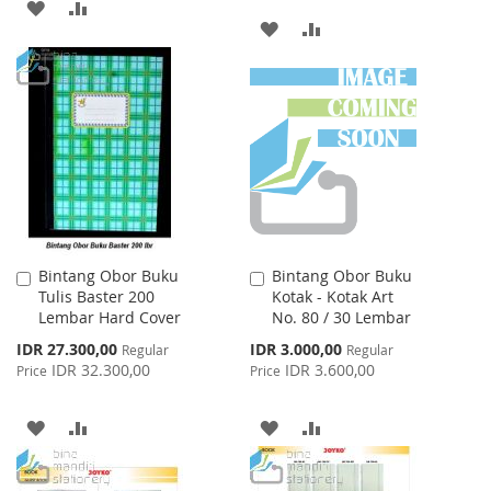
ADD
ADD
ADD
ADD
TO
TO
TO
TO
WISH
COMPARE
WISH
COMPARE
LIST
LIST
Bintang Obor Buku
Bintang Obor Buku
Add
Add
Tulis Baster 200
Kotak - Kotak Art
to
to
Lembar Hard Cover
No. 80 / 30 Lembar
Cart
Cart
Special
Special
IDR 27.300,00
IDR 3.000,00
Regular
Regular
Price
Price
IDR 32.300,00
IDR 3.600,00
Price
Price
ADD
ADD
ADD
ADD
TO
TO
TO
TO