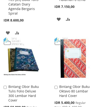
Catatan Diary
Cart
Cart
IDR 7.150,00
Agenda Bergaris
Spiral
ADD
ADD
IDR 8.600,00
TO
TO
ADD
ADD
WISH
COMPARE
TO
TO
LIST
WISH
COMPARE
LIST
Bintang Obor Buku
Bintang Obor Buku
Add
Add
Tulis Folio Deluxe
Oktavo 80 Lembar
to
to
300 Lembar Hard
Hard Cover
Cart
Cart
Cover
Special
IDR 5.400,00
Regular
Price
Special