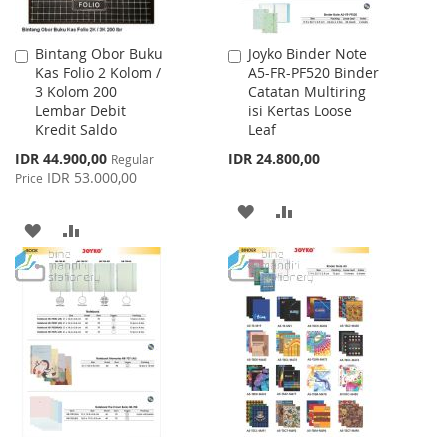
Bintang Obor Buku
Joyko Binder Note
Add
Add
Kas Folio 2 Kolom /
A5-FR-PF520 Binder
to
to
3 Kolom 200
Catatan Multiring
Cart
Cart
Lembar Debit
isi Kertas Loose
Kredit Saldo
Leaf
Special
IDR 44.900,00
IDR 24.800,00
Regular
Price
IDR 53.000,00
Price
ADD
ADD
ADD
ADD
TO
TO
TO
TO
WISH
COMPARE
WISH
COMPARE
LIST
LIST