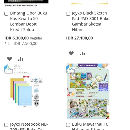
Bintang Obor Buku
Joyko Black Sketch
Add
Add
Kas Kwarto 50
Pad PAD-3001 Buku
to
to
Lembar Debit
Gambar Sketsa
Cart
Cart
Kredit Saldo
Hitam
Special
IDR 6.300,00
IDR 27.100,00
Regular
Price
IDR 7.500,00
Price
ADD
ADD
ADD
ADD
TO
TO
TO
TO
WISH
COMPARE
WISH
COMPARE
LIST
LIST
Joyko Notebook NB-
Buku Mewarnai 16
Add
Add
705 (B5) Buku Tulis
Halaman 8 tema
to
to