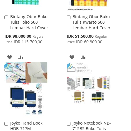
Bintang Obor Buku
Bintang Obor Buku
Add
Add
Tulis Folio 500
Tulis Kwarto 500
to
to
Lembar Hard Cover
Lembar Hard Cover
Cart
Cart
Special
Special
IDR 98.000,00
IDR 51.500,00
Regular
Regular
Price
Price
IDR 115.700,00
IDR 60.800,00
Price
Price
ADD
ADD
ADD
ADD
TO
TO
TO
TO
WISH
COMPARE
WISH
COMPARE
LIST
LIST
Joyko Hand Book
Joyko Notebook NB-
Add
Add
HDB-717M
715B5 Buku Tulis
to
to