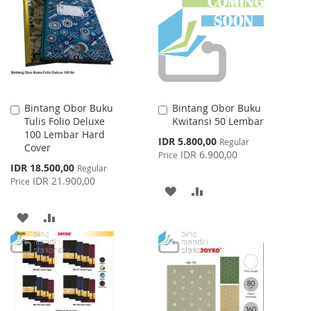
LIST
Bintang Obor Buku
Bintang Obor Buku
Add
Add
Tulis Folio Deluxe
Kwitansi 50 Lembar
to
to
100 Lembar Hard
Cart
Cart
Special
IDR 5.800,00
Regular
Cover
Price
IDR 6.900,00
Price
Special
IDR 18.500,00
Regular
Price
IDR 21.900,00
Price
ADD
ADD
TO
TO
ADD
ADD
WISH
COMPARE
TO
TO
LIST
WISH
COMPARE
LIST