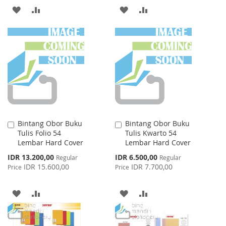
ADD
ADD
ADD
ADD
TO
TO
TO
TO
WISH
COMPARE
WISH
COMPARE
LIST
LIST
Bintang Obor Buku
Bintang Obor Buku
Add
Add
Tulis Folio 54
Tulis Kwarto 54
to
to
Lembar Hard Cover
Lembar Hard Cover
Cart
Cart
Special
Special
IDR 13.200,00
IDR 6.500,00
Regular
Regular
Price
Price
IDR 15.600,00
IDR 7.700,00
Price
Price
ADD
ADD
ADD
ADD
TO
TO
TO
TO