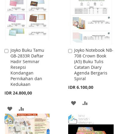
WISH
COMPARE
WISH
COMPARE
LIST
LIST
Joyko Buku Tamu
Joyko Notebook NB-
Add
Add
GB-2833R Daftar
708 Crown Book
to
to
Hadir Seminar
(A5) Buku Tulis
Cart
Cart
Resepsi
Catatan Diary
Kondangan
Agenda Bergaris
Pernikahan dan
Spiral
Kedukaan
IDR 6.100,00
IDR 24.800,00
ADD
ADD
ADD
ADD
TO
TO
TO
TO
WISH
COMPARE
WISH
COMPARE
LIST