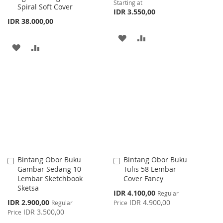
Starting at
Spiral Soft Cover
IDR 3.550,00
IDR 38.000,00
ADD
ADD
ADD
ADD
TO
TO
TO
TO
WISH
COMPARE
WISH
COMPARE
LIST
LIST
Bintang Obor Buku
Bintang Obor Buku
Add
Add
Gambar Sedang 10
Tulis 58 Lembar
to
to
Lembar Sketchbook
Cover Fancy
Cart
Cart
Sketsa
Special
IDR 4.100,00
Regular
Price
Special
IDR 2.900,00
IDR 4.900,00
Regular
Price
Price
IDR 3.500,00
Price