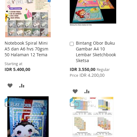
LIST
Notebook Spiral Mini
Bintang Obor Buku
Add
A5 dan A6 hvs 70gsm
Gambar A4 10
to
50 Halaman 12 Tema
Lembar Sketchbook
Cart
Sketsa
Starting at
Special
IDR 5.400,00
IDR 3.550,00
Regular
Price
IDR 4.200,00
Price
ADD
ADD
ADD
ADD
TO
TO
TO
TO
WISH
COMPARE
WISH
COMPARE
LIST
LIST