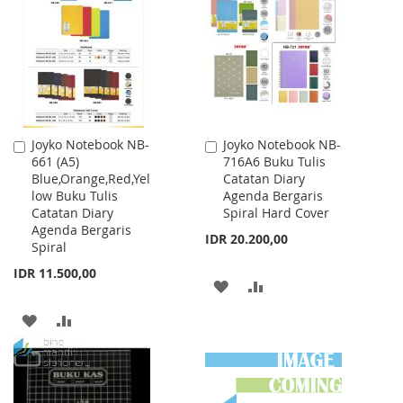
WISH
COMPARE
WISH
COMPARE
LIST
LIST
Joyko Notebook NB-
Joyko Notebook NB-
Add
Add
661 (A5)
716A6 Buku Tulis
to
to
Blue,Orange,Red,Yel
Catatan Diary
Cart
Cart
low Buku Tulis
Agenda Bergaris
Catatan Diary
Spiral Hard Cover
Agenda Bergaris
IDR 20.200,00
Spiral
IDR 11.500,00
ADD
ADD
TO
TO
ADD
ADD
WISH
COMPARE
TO
TO
LIST
WISH
COMPARE