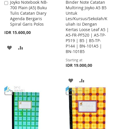
Joyko Notebook NB-
Binder Note Catatan
Add
700 Plain (A5) Buku
Multiring Joyko A5 B5
to
Tulis Catatan Diary
Untuk
Cart
Agenda Bergaris
Les/Kursus/Sekolah/K
Spiral Garis Polos
uliah isi Dengan
Kertas Loose Leaf A5 |
IDR 15.600,00
A5-FR-PF520 | A5-TP-
P519 | B5 | B5-TP-
P144 | BN-101A5 |
ADD
ADD
BN-101B5
TO
TO
Starting at
IDR 19.000,00
WISH
COMPARE
LIST
ADD
ADD
TO
TO
WISH
COMPARE
LIST