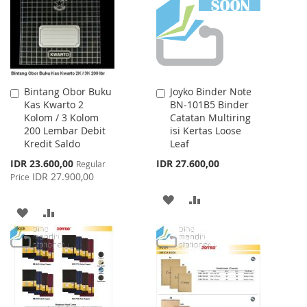
LIST
Bintang Obor Buku
Joyko Binder Note
Add
Add
Kas Kwarto 2
BN-101B5 Binder
to
to
Kolom / 3 Kolom
Catatan Multiring
Cart
Cart
200 Lembar Debit
isi Kertas Loose
Kredit Saldo
Leaf
Special
IDR 23.600,00
IDR 27.600,00
Regular
Price
IDR 27.900,00
Price
ADD
ADD
ADD
ADD
TO
TO
TO
TO
WISH
COMPARE
WISH
COMPARE
LIST
LIST