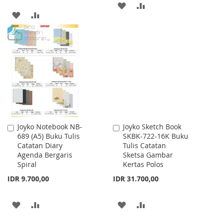
ADD
ADD
ADD
ADD
TO
TO
TO
TO
WISH
COMPARE
WISH
COMPARE
LIST
LIST
Joyko Notebook NB-
Joyko Sketch Book
Add
Add
689 (A5) Buku Tulis
SKBK-722-16K Buku
to
to
Catatan Diary
Tulis Catatan
Cart
Cart
Agenda Bergaris
Sketsa Gambar
Spiral
Kertas Polos
IDR 9.700,00
IDR 31.700,00
ADD
ADD
ADD
ADD
TO
TO
TO
TO