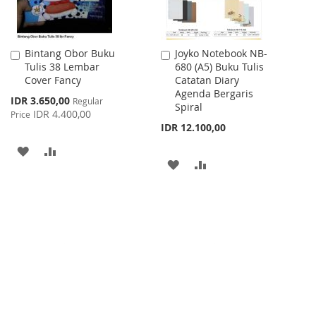
Bintang Obor Buku
Joyko Notebook NB-
Add
Add
Tulis 38 Lembar
680 (A5) Buku Tulis
to
to
Cover Fancy
Catatan Diary
Cart
Cart
Agenda Bergaris
Special
IDR 3.650,00
Regular
Spiral
Price
IDR 4.400,00
Price
IDR 12.100,00
ADD
ADD
ADD
ADD
TO
TO
TO
TO
WISH
COMPARE
WISH
COMPARE
LIST
LIST