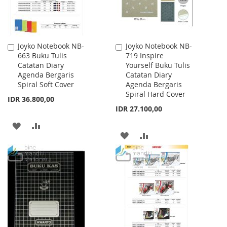
Joyko Notebook NB-
Joyko Notebook NB-
Add
Add
663 Buku Tulis
719 Inspire
to
to
Catatan Diary
Yourself Buku Tulis
Cart
Cart
Agenda Bergaris
Catatan Diary
Spiral Soft Cover
Agenda Bergaris
Spiral Hard Cover
IDR 36.800,00
IDR 27.100,00
ADD
ADD
ADD
ADD
TO
TO
TO
TO
WISH
COMPARE
WISH
COMPARE
LIST
LIST