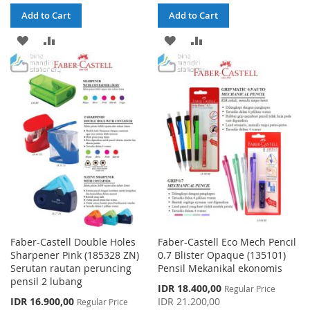
Add to Cart
Add to Cart
ADD
ADD
ADD
ADD
TO
TO
TO
TO
WISH
COMPARE
WISH
COMPARE
LIST
LIST
Faber-Castell Double Holes
Faber-Castell Eco Mech Pencil
Sharpener Pink (185328 ZN)
0.7 Blister Opaque (135101)
Serutan rautan peruncing
Pensil Mekanikal ekonomis
pensil 2 lubang
Special
IDR 18.400,00
Regular Price
Price
Special
IDR 16.900,00
IDR 21.200,00
Regular Price