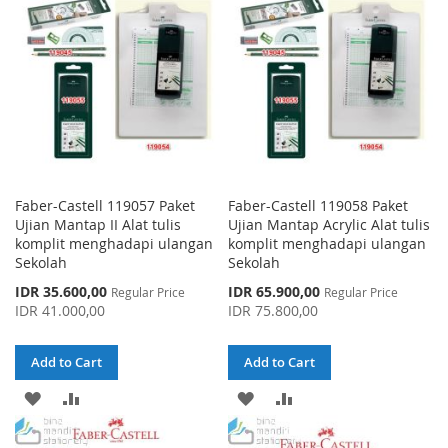
LIST
Faber-Castell 119057 Paket
Faber-Castell 119058 Paket
Ujian Mantap II Alat tulis
Ujian Mantap Acrylic Alat tulis
komplit menghadapi ulangan
komplit menghadapi ulangan
Sekolah
Sekolah
Special
Special
IDR 35.600,00
IDR 65.900,00
Regular Price
Regular Price
Price
Price
IDR 41.000,00
IDR 75.800,00
Add to Cart
Add to Cart
ADD
ADD
ADD
ADD
TO
TO
TO
TO