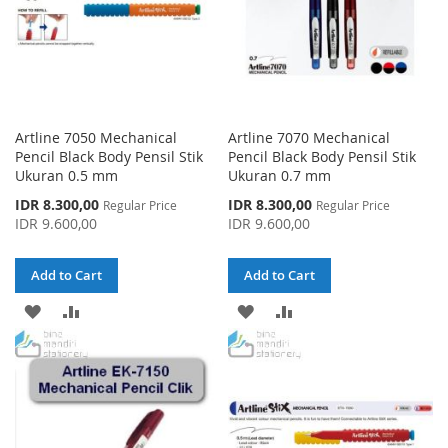
Artline 7050 Mechanical
Artline 7070 Mechanical
Pencil Black Body Pensil Stik
Pencil Black Body Pensil Stik
Ukuran 0.5 mm
Ukuran 0.7 mm
Special
Special
IDR 8.300,00
IDR 8.300,00
Regular Price
Regular Price
Price
Price
IDR 9.600,00
IDR 9.600,00
Add to Cart
Add to Cart
ADD
ADD
ADD
ADD
TO
TO
TO
TO
WISH
COMPARE
WISH
COMPARE
LIST
LIST