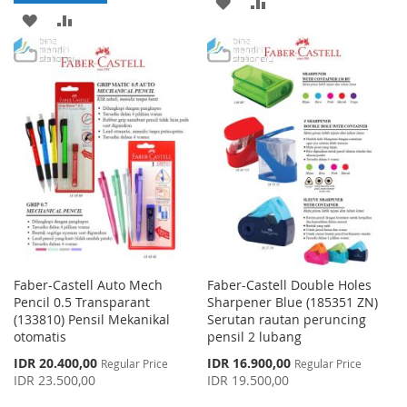
ADD
ADD
ADD
ADD
TO
TO
TO
TO
WISH
COMPARE
WISH
COMPARE
LIST
LIST
Faber-Castell Auto Mech
Faber-Castell Double Holes
Pencil 0.5 Transparant
Sharpener Blue (185351 ZN)
(133810) Pensil Mekanikal
Serutan rautan peruncing
otomatis
pensil 2 lubang
Special
Special
IDR 20.400,00
IDR 16.900,00
Regular Price
Regular Price
Price
Price
IDR 23.500,00
IDR 19.500,00