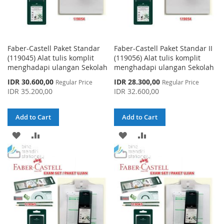
Faber-Castell Paket Standar
Faber-Castell Paket Standar II
(119045) Alat tulis komplit
(119056) Alat tulis komplit
menghadapi ulangan Sekolah
menghadapi ulangan Sekolah
Special
Special
IDR 30.600,00
IDR 28.300,00
Regular Price
Regular Price
Price
Price
IDR 35.200,00
IDR 32.600,00
Add to Cart
Add to Cart
ADD
ADD
ADD
ADD
TO
TO
TO
TO
WISH
COMPARE
WISH
COMPARE
LIST
LIST