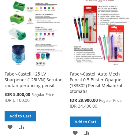
WISH
COMPARE
WISH
COMPARE
LIST
LIST
Faber-Castell 125 LV
Faber-Castell Auto Mech
Sharpener (125LVN) Serutan
Pencil 0.5 Blister Opaque
rautan peruncing pensil
(133802) Pensil Mekanikal
otomatis
Special
IDR 5.300,00
Regular Price
Price
Special
IDR 6.100,00
IDR 29.900,00
Regular Price
Price
IDR 34.400,00
Add to Cart
Add to Cart
ADD
ADD
ADD
ADD