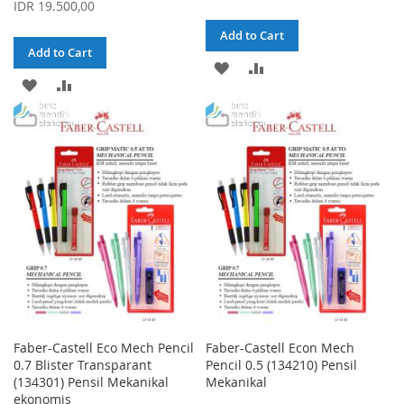
Price
IDR 19.500,00
Add to Cart
Add to Cart
ADD
ADD
ADD
ADD
TO
TO
TO
TO
WISH
COMPARE
WISH
COMPARE
LIST
LIST
Faber-Castell Eco Mech Pencil
Faber-Castell Econ Mech
0.7 Blister Transparant
Pencil 0.5 (134210) Pensil
(134301) Pensil Mekanikal
Mekanikal
ekonomis