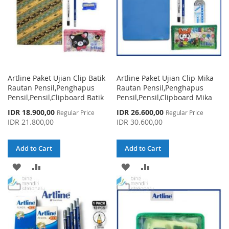
Artline Paket Ujian Clip Batik
Artline Paket Ujian Clip Mika
Rautan Pensil,Penghapus
Rautan Pensil,Penghapus
Pensil,Pensil,Clipboard Batik
Pensil,Pensil,Clipboard Mika
Special
Special
IDR 18.900,00
IDR 26.600,00
Regular Price
Regular Price
Price
Price
IDR 21.800,00
IDR 30.600,00
Add to Cart
Add to Cart
ADD
ADD
ADD
ADD
TO
TO
TO
TO
WISH
COMPARE
WISH
COMPARE
LIST
LIST