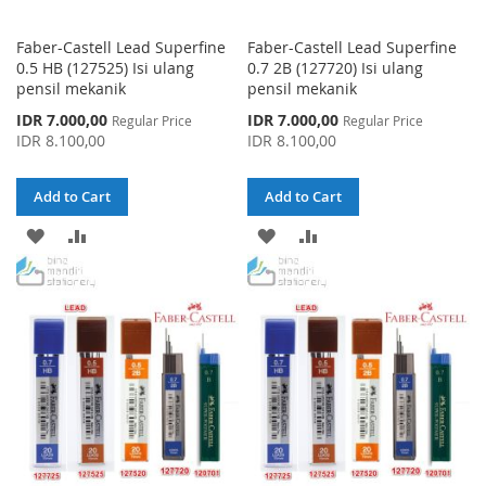
Faber-Castell Lead Superfine
Faber-Castell Lead Superfine
0.5 HB (127525) Isi ulang
0.7 2B (127720) Isi ulang
pensil mekanik
pensil mekanik
Special
Special
IDR 7.000,00
IDR 7.000,00
Regular Price
Regular Price
Price
Price
IDR 8.100,00
IDR 8.100,00
Add to Cart
Add to Cart
ADD
ADD
ADD
ADD
TO
TO
TO
TO
WISH
COMPARE
WISH
COMPARE
LIST
LIST