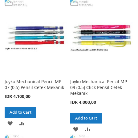
TO
TO
WISH
COMPARE
WISH
COMPARE
LIST
LIST
Joyko Mechanical Pencil MP-
Joyko Mechanical Pencil MP-
07 (0.5) Pensil Cetek Mekanik
09 (0.5) Click Pensil Cetek
Mekanik
IDR 4.100,00
IDR 4.000,00
Add to Cart
Add to Cart
ADD
ADD
ADD
ADD
TO
TO