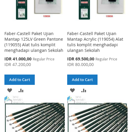
Faber-Castell Paket Ujian
Faber-Castell Paket Ujian
Mantap 125LV Green Pantone
Mantap Acrylic (119054) Alat
(119055) Alat tulis komplit
tulis komplit menghadapi
menghadapi ulangan Sekolah
ulangan Sekolah
Special
Special
IDR 41.000,00
IDR 69.500,00
Regular Price
Regular Price
Price
Price
IDR 47.200,00
IDR 80.000,00
Add to Cart
Add to Cart
ADD
ADD
ADD
ADD
TO
TO
TO
TO
WISH
COMPARE
WISH
COMPARE
LIST
LIST