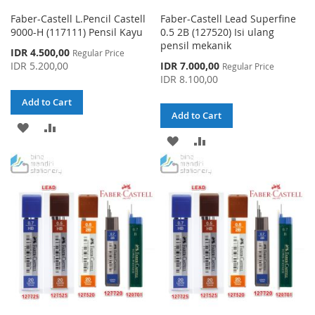
Faber-Castell L.Pencil Castell
Faber-Castell Lead Superfine
9000-H (117111) Pensil Kayu
0.5 2B (127520) Isi ulang
pensil mekanik
Special
IDR 4.500,00
Regular Price
Price
Special
IDR 5.200,00
IDR 7.000,00
Regular Price
Price
IDR 8.100,00
Add to Cart
Add to Cart
ADD
ADD
ADD
ADD
TO
TO
TO
TO
WISH
COMPARE
WISH
COMPARE
LIST
LIST