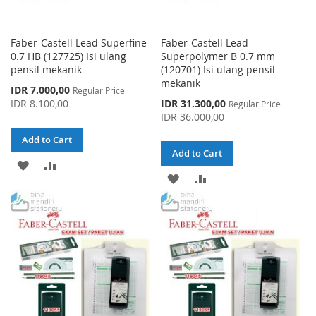
Faber-Castell Lead Superfine
Faber-Castell Lead
0.7 HB (127725) Isi ulang
Superpolymer B 0.7 mm
pensil mekanik
(120701) Isi ulang pensil
mekanik
Special
IDR 7.000,00
Regular Price
Price
Special
IDR 8.100,00
IDR 31.300,00
Regular Price
Price
IDR 36.000,00
Add to Cart
Add to Cart
ADD
ADD
ADD
ADD
TO
TO
TO
TO
WISH
COMPARE
WISH
COMPARE
LIST
LIST