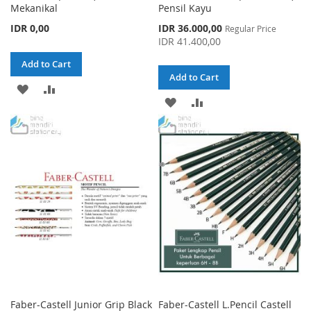
Mekanikal
Pensil Kayu
Special
IDR 0,00
IDR 36.000,00
Regular Price
Price
IDR 41.400,00
Add to Cart
Add to Cart
ADD
ADD
ADD
ADD
TO
TO
TO
TO
WISH
COMPARE
WISH
COMPARE
LIST
LIST
Faber-Castell Junior Grip Black
Faber-Castell L.Pencil Castell