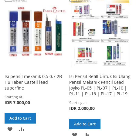
WISH
COMPARE
WISH
COMPARE
LIST
LIST
Isi pensil mekanik 0.5 0.7 2B
Isi Pensil Refill Untuk Isi Ulang
HB Faber Castell lead
Pensil Mekanik Pencil Lead
superfine
Joyko PL-05 | PL-07 | PL-10 |
PL-11 | PL-16 | PL-17 | PL-19
Starting at
IDR 7.000,00
Starting at
IDR 2.000,00
Add to Cart
Add to Cart
ADD
ADD
ADD
ADD