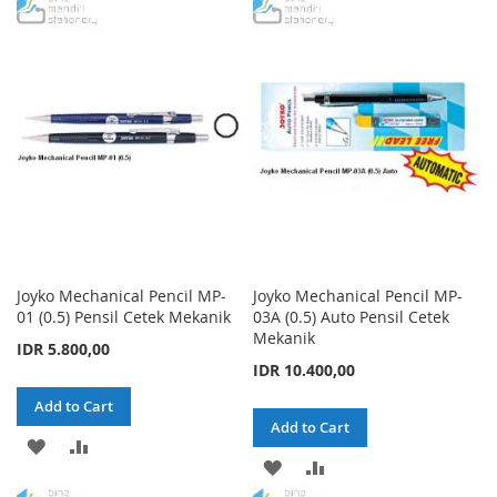
TO
TO
TO
TO
WISH
COMPARE
WISH
COMPARE
LIST
LIST
Joyko Mechanical Pencil MP-
Joyko Mechanical Pencil MP-
01 (0.5) Pensil Cetek Mekanik
03A (0.5) Auto Pensil Cetek
Mekanik
IDR 5.800,00
IDR 10.400,00
Add to Cart
Add to Cart
ADD
ADD
ADD
ADD
TO
TO