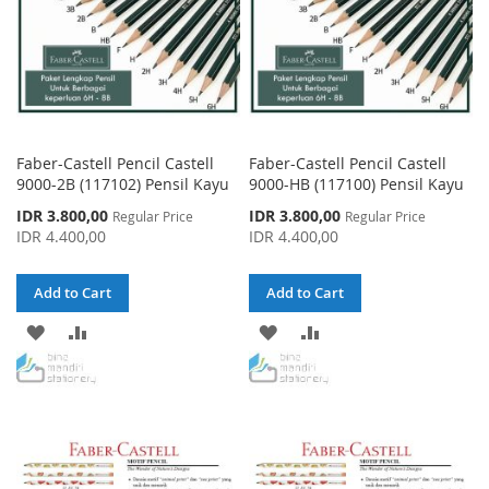
Faber-Castell Pencil Castell
Faber-Castell Pencil Castell
9000-2B (117102) Pensil Kayu
9000-HB (117100) Pensil Kayu
Special
Special
IDR 3.800,00
IDR 3.800,00
Regular Price
Regular Price
Price
Price
IDR 4.400,00
IDR 4.400,00
Add to Cart
Add to Cart
ADD
ADD
ADD
ADD
TO
TO
TO
TO
WISH
COMPARE
WISH
COMPARE
LIST
LIST