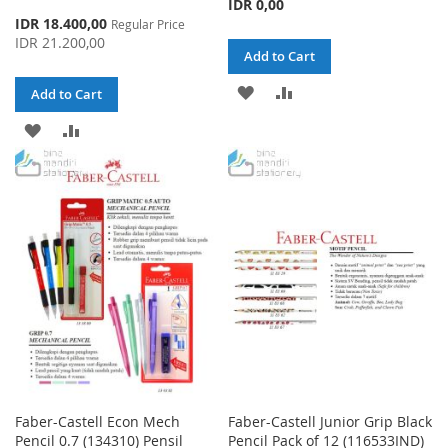
IDR 0,00
Special
IDR 18.400,00
Regular Price
Price
IDR 21.200,00
Add to Cart
ADD
ADD
Add to Cart
TO
TO
ADD
ADD
WISH
COMPARE
TO
TO
LIST
WISH
COMPARE
LIST
Faber-Castell Econ Mech
Faber-Castell Junior Grip Black
Pencil 0.7 (134310) Pensil
Pencil Pack of 12 (116533IND)