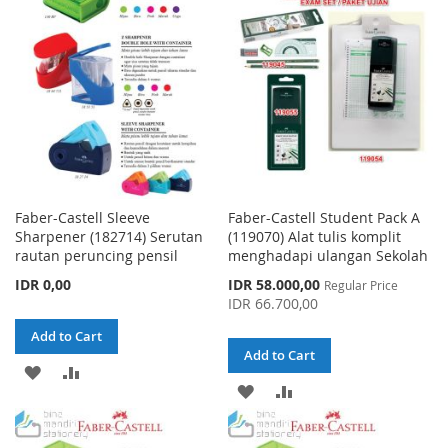
LIST
LIST
Faber-Castell Sleeve
Faber-Castell Student Pack A
Sharpener (182714) Serutan
(119070) Alat tulis komplit
rautan peruncing pensil
menghadapi ulangan Sekolah
Special
IDR 0,00
IDR 58.000,00
Regular Price
Price
IDR 66.700,00
Add to Cart
Add to Cart
ADD
ADD
ADD
ADD
TO
TO
TO
TO
WISH
COMPARE