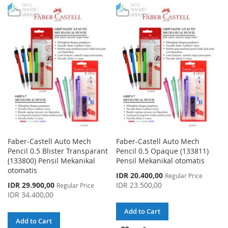
TO
TO
TO
TO
WISH
COMPARE
WISH
COMPARE
LIST
LIST
Faber-Castell Auto Mech
Faber-Castell Auto Mech
Pencil 0.5 Blister Transparant
Pencil 0.5 Opaque (133811)
(133800) Pensil Mekanikal
Pensil Mekanikal otomatis
otomatis
Special
IDR 20.400,00
Regular Price
Price
Special
IDR 29.900,00
IDR 23.500,00
Regular Price
Price
IDR 34.400,00
Add to Cart
Add to Cart