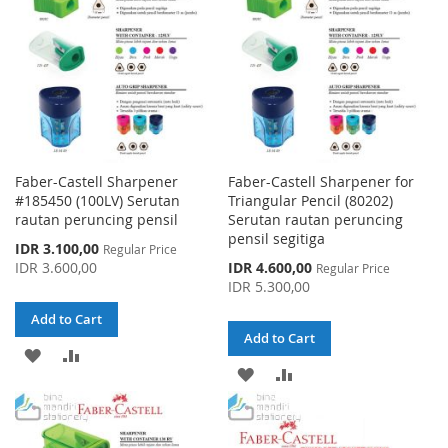
Faber-Castell Sharpener
Faber-Castell Sharpener for
#185450 (100LV) Serutan
Triangular Pencil (80202)
rautan peruncing pensil
Serutan rautan peruncing
pensil segitiga
Special
IDR 3.100,00
Regular Price
Price
Special
IDR 3.600,00
IDR 4.600,00
Regular Price
Price
IDR 5.300,00
Add to Cart
Add to Cart
ADD
ADD
ADD
ADD
TO
TO
TO
TO
WISH
COMPARE
WISH
COMPARE