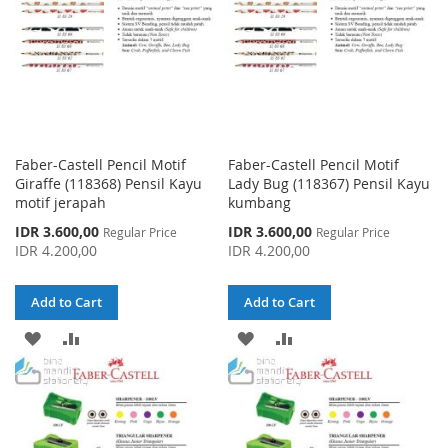
Faber-Castell Pencil Motif
Faber-Castell Pencil Motif
Giraffe (118368) Pensil Kayu
Lady Bug (118367) Pensil Kayu
motif jerapah
kumbang
Special
Special
IDR 3.600,00
IDR 3.600,00
Regular Price
Regular Price
Price
Price
IDR 4.200,00
IDR 4.200,00
Add to Cart
Add to Cart
ADD
ADD
ADD
ADD
TO
TO
TO
TO
WISH
COMPARE
WISH
COMPARE
LIST
LIST