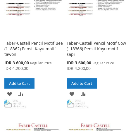
Faber-Castell Pencil Motif Bee
Faber-Castell Pencil Motif Cow
(118362) Pensil Kayu motif
(118366) Pensil Kayu motif
tawon
sapi
Special
Special
IDR 3.600,00
IDR 3.600,00
Regular Price
Regular Price
Price
Price
IDR 4.200,00
IDR 4.200,00
Add to Cart
Add to Cart
ADD
ADD
ADD
ADD
TO
TO
TO
TO
WISH
COMPARE
WISH
COMPARE
LIST
LIST