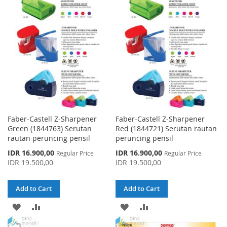
WISH
COMPARE
LIST
LIST
Faber-Castell Z-Sharpener
Faber-Castell Z-Sharpener
Green (1844763) Serutan
Red (1844721) Serutan rautan
rautan peruncing pensil
peruncing pensil
Special
Special
IDR 16.900,00
IDR 16.900,00
Regular Price
Regular Price
Price
Price
IDR 19.500,00
IDR 19.500,00
Add to Cart
Add to Cart
ADD
ADD
ADD
ADD
TO
TO
TO
TO