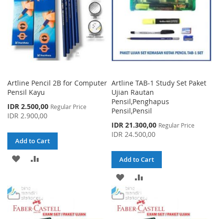
Artline Pencil 2B for Computer
Artline TAB-1 Study Set Paket
Pensil Kayu
Ujian Rautan
Pensil,Penghapus
Special
IDR 2.500,00
Regular Price
Pensil,Pensil
Price
IDR 2.900,00
Special
IDR 21.300,00
Regular Price
Price
IDR 24.500,00
Add to Cart
ADD
ADD
Add to Cart
TO
TO
ADD
ADD
WISH
COMPARE
TO
TO
LIST
WISH
COMPARE