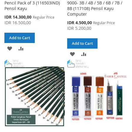
Pencil Pack of 3 (116503IND)
9000- 3B / 4B / 5B / 6B / 7B /
Pensil Kayu
8B (117108) Pensil Kayu
Computer
Special
IDR 14.300,00
Regular Price
Price
Special
IDR 16.500,00
IDR 4.500,00
Regular Price
Price
IDR 5.200,00
Add to Cart
Add to Cart
ADD
ADD
ADD
ADD
TO
TO
TO
TO
WISH
COMPARE
WISH
COMPARE
LIST
LIST