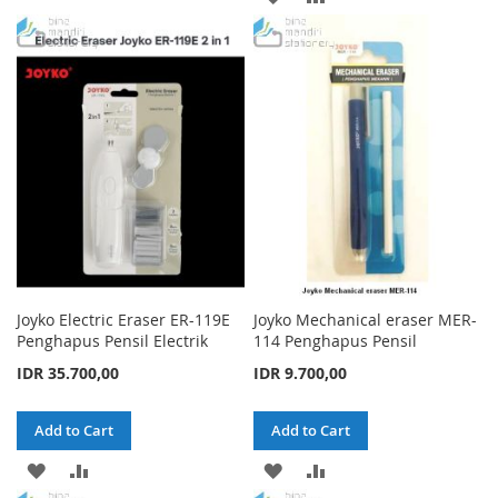
TO
TO
TO
TO
WISH
COMPARE
WISH
COMPARE
LIST
LIST
Joyko Electric Eraser ER-119E
Joyko Mechanical eraser MER-
Penghapus Pensil Electrik
114 Penghapus Pensil
IDR 35.700,00
IDR 9.700,00
Add to Cart
Add to Cart
ADD
ADD
ADD
ADD