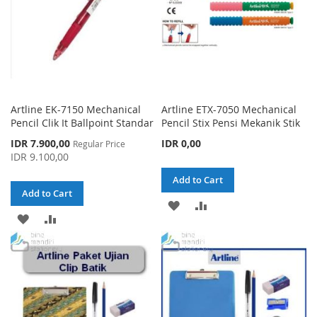
Artline EK-7150 Mechanical
Artline ETX-7050 Mechanical
Pencil Clik It Ballpoint Standar
Pencil Stix Pensi Mekanik Stik
Special
IDR 7.900,00
IDR 0,00
Regular Price
Price
IDR 9.100,00
Add to Cart
Add to Cart
ADD
ADD
ADD
ADD
TO
TO
TO
TO
WISH
COMPARE
WISH
COMPARE
LIST
LIST