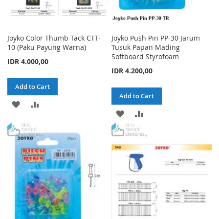
Joyko Color Thumb Tack CTT-
Joyko Push Pin PP-30 Jarum
10 (Paku Payung Warna)
Tusuk Papan Mading
Softboard Styrofoam
IDR 4.000,00
IDR 4.200,00
Add to Cart
Add to Cart
ADD
ADD
ADD
ADD
TO
TO
TO
TO
WISH
COMPARE
WISH
COMPARE
LIST
LIST