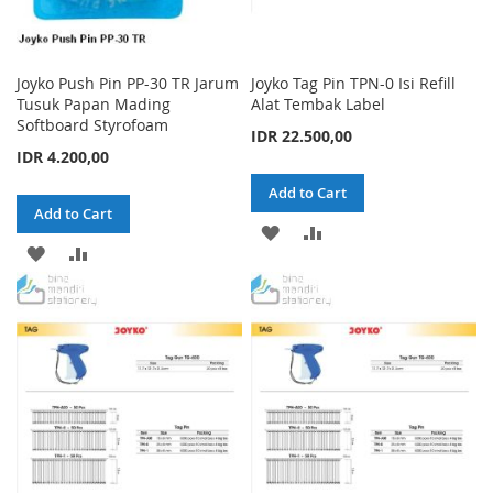
Joyko Push Pin PP-30 TR Jarum
Joyko Tag Pin TPN-0 Isi Refill
Tusuk Papan Mading
Alat Tembak Label
Softboard Styrofoam
IDR 22.500,00
IDR 4.200,00
Add to Cart
Add to Cart
ADD
ADD
ADD
ADD
TO
TO
TO
TO
WISH
COMPARE
WISH
COMPARE
LIST
LIST