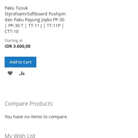
Paku Tusuk
Styrofoam/Softboard Pushpin
dan Paku Payung Joyko PP-30
| PP-30 T | TT-11 ( | TT-11P |
CTT-10
Starting at
IDR 3.600,00
Add to Cart
ADD
ADD
TO
TO
WISH
COMPARE
Compare Products
LIST
You have no items to compare.
My Wish List