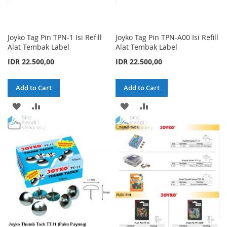
Joyko Tag Pin TPN-1 Isi Refill
Joyko Tag Pin TPN-A00 Isi Refill
Alat Tembak Label
Alat Tembak Label
IDR 22.500,00
IDR 22.500,00
Add to Cart
Add to Cart
ADD
ADD
ADD
ADD
TO
TO
TO
TO
WISH
COMPARE
WISH
COMPARE
LIST
LIST