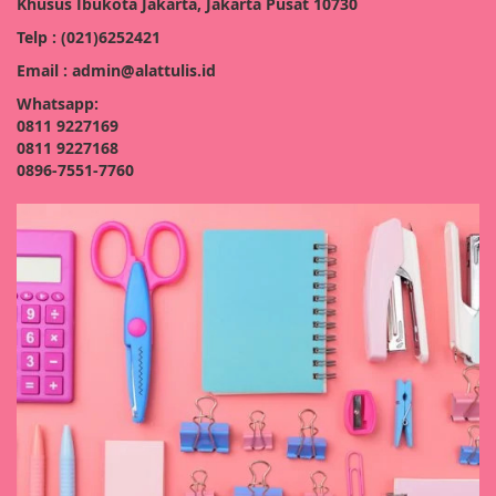
Khusus Ibukota Jakarta, Jakarta Pusat 10730
Telp : (021)6252421
Email : admin@alattulis.id
Whatsapp:
0811 9227169
0811 9227168
0896-7551-7760