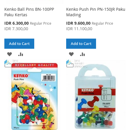
Kenko Ball Pins BN-100PP
Kenko Push Pin PN-150JR Paku
Paku Kertas
Mading
Special
Special
IDR 6.300,00
IDR 9.600,00
Regular Price
Regular Price
Price
Price
IDR 7.300,00
IDR 11.100,00
Add to Cart
Add to Cart
ADD
ADD
ADD
ADD
TO
TO
TO
TO
WISH
COMPARE
WISH
COMPARE
LIST
LIST