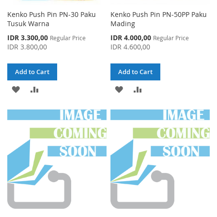
Kenko Push Pin PN-30 Paku
Kenko Push Pin PN-50PP Paku
Tusuk Warna
Mading
Special
Special
IDR 3.300,00
IDR 4.000,00
Regular Price
Regular Price
Price
Price
IDR 3.800,00
IDR 4.600,00
Add to Cart
Add to Cart
ADD
ADD
ADD
ADD
TO
TO
TO
TO
WISH
COMPARE
WISH
COMPARE
LIST
LIST