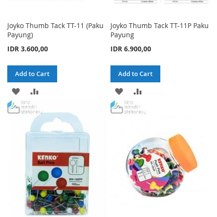
Joyko Thumb Tack TT-11 (Paku
Joyko Thumb Tack TT-11P Paku
Payung)
Payung
IDR 3.600,00
IDR 6.900,00
Add to Cart
Add to Cart
ADD
ADD
ADD
ADD
TO
TO
TO
TO
WISH
COMPARE
WISH
COMPARE
LIST
LIST