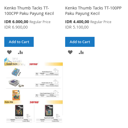
Kenko Thumb Tacks TT-
Kenko Thumb Tacks TT-100PP
100CPP Paku Payung Kecil
Paku Payung Kecil
Special
Special
IDR 6.000,00
IDR 4.400,00
Regular Price
Regular Price
Price
Price
IDR 6.900,00
IDR 5.100,00
Add to Cart
Add to Cart
ADD
ADD
ADD
ADD
TO
TO
TO
TO
WISH
COMPARE
WISH
COMPARE
LIST
LIST