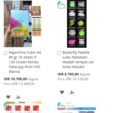
TO
TO
TO
TO
WISH
COMPARE
WISH
COMPARE
LIST
LIST
PaperFine Color A4
Butterfly Palette
Add
Add
80 gr 25 sheet IT
Lukis Matahari
to
to
120 Ocean Kertas
Wadah tempat cat
Cart
Cart
Fotocopy Print HVS
tinta melukis
Warna
Special
IDR 8.700,00
Regular
Price
Special
IDR 10.700,00
IDR 10.100,00
Regular
Price
Price
IDR 12.400,00
Price
ADD
ADD
ADD
ADD
TO
TO
TO
TO
WISH
COMPARE