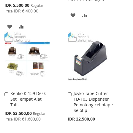
Special
IDR 5.500,00
Regular
Price
IDR 6.400,00
Price
ADD
ADD
TO
TO
ADD
ADD
WISH
COMPARE
TO
TO
LIST
WISH
COMPARE
LIST
Kenko K-159 Desk
Joyko Tape Cutter
Add
Add
Set Tempat Alat
TD-103 Dispenser
to
to
Tulis
Pemotong cellotape
Cart
Cart
Selotip
Special
IDR 53.500,00
Regular
Price
IDR 61.600,00
IDR 22.500,00
Price