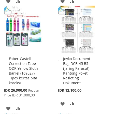
ADD
ADD
ADD
ADD
TO
TO
TO
TO
WISH
COMPARE
WISH
COMPARE
LIST
LIST
Faber-Castell
Joyko Document
Add
Add
Correction Tape
Bag DCB-45 B5
to
to
QDR Yellow Sloth
(Jaring Parasut)
Cart
Cart
Barrel (169527)
Kantong Poket
Tipex kertas pita
Resleting
koreksi
Dokument
Special
IDR 26.900,00
IDR 12.100,00
Regular
Price
IDR 31.000,00
Price
ADD
ADD
ADD
ADD
TO
TO