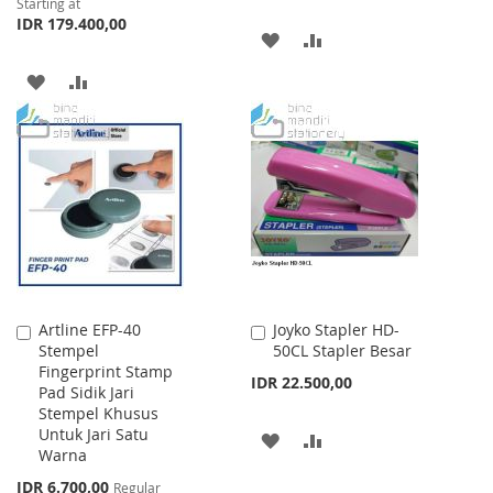
Starting at
IDR 179.400,00
ADD
ADD
TO
TO
ADD
ADD
WISH
COMPARE
TO
TO
LIST
WISH
COMPARE
LIST
Artline EFP-40
Joyko Stapler HD-
Add
Add
Stempel
50CL Stapler Besar
to
to
Fingerprint Stamp
Cart
Cart
IDR 22.500,00
Pad Sidik Jari
Stempel Khusus
Untuk Jari Satu
ADD
ADD
Warna
TO
TO
Special
IDR 6.700,00
Regular