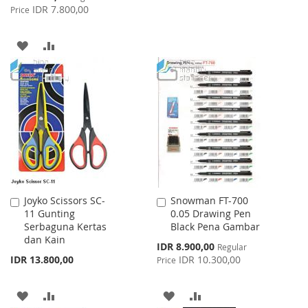
Price
IDR 7.800,00
Price
WISH
COMPARE
LIST
ADD
ADD
TO
TO
WISH
COMPARE
LIST
Joyko Scissors SC-
Snowman FT-700
Add
Add
11 Gunting
0.05 Drawing Pen
to
to
Serbaguna Kertas
Black Pena Gambar
Cart
Cart
dan Kain
Special
IDR 8.900,00
Regular
Price
IDR 13.800,00
IDR 10.300,00
Price
ADD
ADD
ADD
ADD