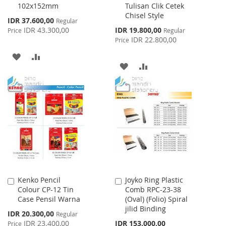
102x152mm
Tulisan Clik Cetek
Chisel Style
Special
IDR 37.600,00
Regular
Price
Special
IDR 43.300,00
IDR 19.800,00
Price
Regular
Price
IDR 22.800,00
Price
ADD
ADD
ADD
ADD
TO
TO
TO
TO
WISH
COMPARE
WISH
COMPARE
LIST
LIST
Kenko Pencil
Joyko Ring Plastic
Add
Add
Colour CP-12 Tin
Comb RPC-23-38
to
to
Case Pensil Warna
(Oval) (Folio) Spiral
Cart
Cart
jilid Binding
Special
IDR 20.300,00
Regular
Price
IDR 23.400,00
IDR 153.000,00
Price