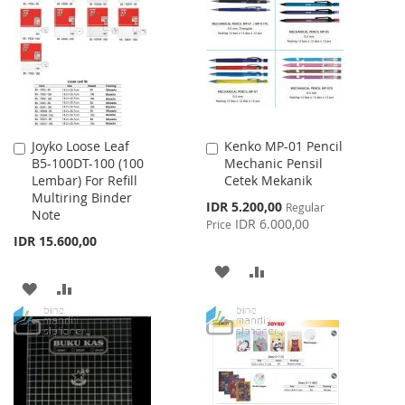
WISH
COMPARE
LIST
LIST
Joyko Loose Leaf
Kenko MP-01 Pencil
Add
Add
B5-100DT-100 (100
Mechanic Pensil
to
to
Lembar) For Refill
Cetek Mekanik
Cart
Cart
Multiring Binder
Special
IDR 5.200,00
Regular
Note
Price
IDR 6.000,00
Price
IDR 15.600,00
ADD
ADD
ADD
ADD
TO
TO
TO
TO
WISH
COMPARE
WISH
COMPARE
LIST
LIST