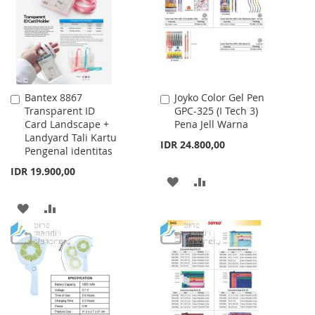
LIST
Bantex 8867
Joyko Color Gel Pen
Add
Add
Transparent ID
GPC-325 (I Tech 3)
to
to
Card Landscape +
Pena Jell Warna
Cart
Cart
Landyard Tali Kartu
IDR 24.800,00
Pengenal identitas
IDR 19.900,00
ADD
ADD
TO
TO
ADD
ADD
WISH
COMPARE
TO
TO
LIST
WISH
COMPARE
LIST