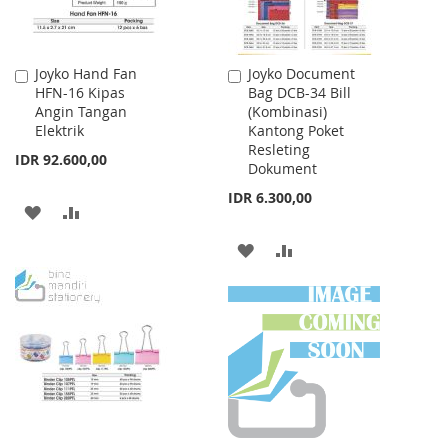
Joyko Hand Fan
Joyko Document
Add
Add
HFN-16 Kipas
Bag DCB-34 Bill
to
to
Angin Tangan
(Kombinasi)
Cart
Cart
Elektrik
Kantong Poket
Resleting
IDR 92.600,00
Dokument
IDR 6.300,00
ADD
ADD
TO
TO
ADD
ADD
WISH
COMPARE
TO
TO
LIST
WISH
COMPARE
LIST