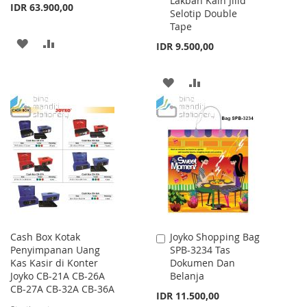
Lakban Kain Jilid
IDR 63.900,00
Selotip Double
Tape
ADD
ADD
IDR 9.500,00
TO
TO
ADD
ADD
WISH
COMPARE
TO
TO
LIST
WISH
COMPARE
LIST
Cash Box Kotak
Joyko Shopping Bag
Add
Penyimpanan Uang
SPB-3234 Tas
to
Kas Kasir di Konter
Dokumen Dan
Cart
Joyko CB-21A CB-26A
Belanja
CB-27A CB-32A CB-36A
IDR 11.500,00