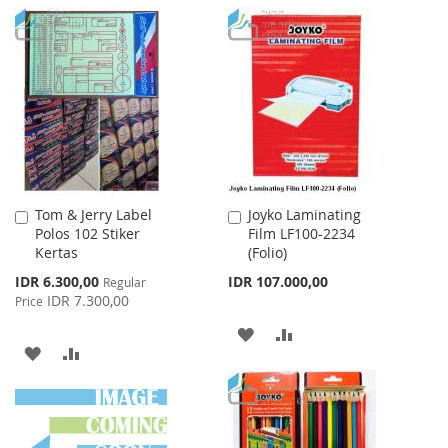
WISH
COMPARE
TO
TO
LIST
WISH
COMPARE
LIST
Tom & Jerry Label
Joyko Laminating
Add
Add
Polos 102 Stiker
Film LF100-2234
to
to
Kertas
(Folio)
Cart
Cart
Special
IDR 6.300,00
IDR 107.000,00
Regular
Price
IDR 7.300,00
Price
ADD
ADD
ADD
ADD
TO
TO
TO
TO
WISH
COMPARE
WISH
COMPARE
LIST