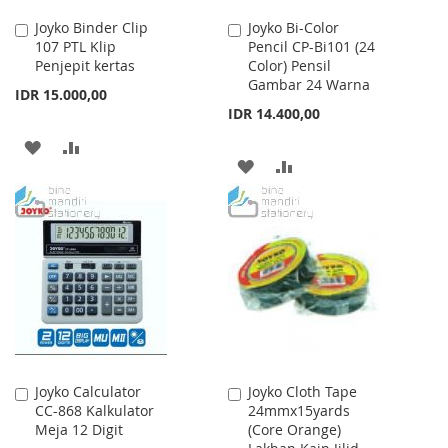
Joyko Binder Clip
Joyko Bi-Color
Add
Add
107 PTL Klip
Pencil CP-Bi101 (24
to
to
Penjepit kertas
Color) Pensil
Cart
Cart
Gambar 24 Warna
IDR 15.000,00
IDR 14.400,00
ADD
ADD
ADD
ADD
TO
TO
TO
TO
WISH
COMPARE
WISH
COMPARE
LIST
LIST
Joyko Calculator
Joyko Cloth Tape
Add
Add
CC-868 Kalkulator
24mmx15yards
to
to
Meja 12 Digit
(Core Orange)
Cart
Cart