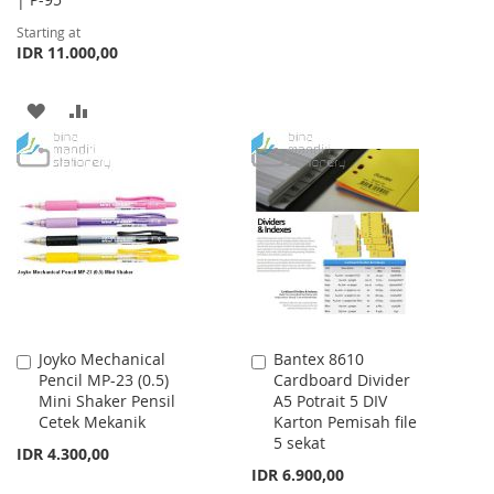
TO
TO
Starting at
IDR 11.000,00
WISH
COMPARE
LIST
ADD
ADD
TO
TO
WISH
COMPARE
LIST
Joyko Mechanical
Bantex 8610
Add
Add
Pencil MP-23 (0.5)
Cardboard Divider
to
to
Mini Shaker Pensil
A5 Potrait 5 DIV
Cart
Cart
Cetek Mekanik
Karton Pemisah file
5 sekat
IDR 4.300,00
IDR 6.900,00