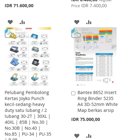
Price
IDR 71.600,00
IDR 7.400,00
Price
ADD
ADD
ADD
ADD
TO
TO
TO
TO
WISH
COMPARE
WISH
COMPARE
LIST
LIST
Pelubang Pembolong
Bantex 8652 Insert
Add
Kertas Joyko Punch
Ring Binder 5235
to
kecil-sedang-heavy
A4 3D-52mm White
Cart
duty satu lubang / 2
Map berkas arsip
lubang 30-2T | 30XL |
IDR 75.000,00
40XL | 85B | No.30 |
No.30B | No.40 |
No.85 | PU-34 | PU-35
ADD
ADD
| P-95