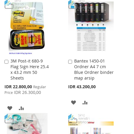
TO
TO
WISH
COMPARE
WISH
COMPARE
LIST
LIST
3M Post-it 680-9
Bantex 1450-01
Add
Add
Flag Sign Here 25.4
Ordner A4 7 cm
to
to
x 43.2 mm 50
Blue Ordner binder
Cart
Cart
Sheets
map arsip
Special
IDR 22.800,00
IDR 43.200,00
Regular
Price
IDR 26.300,00
Price
ADD
ADD
ADD
ADD
TO
TO
TO
TO
WISH
COMPARE
WISH
COMPARE
LIST