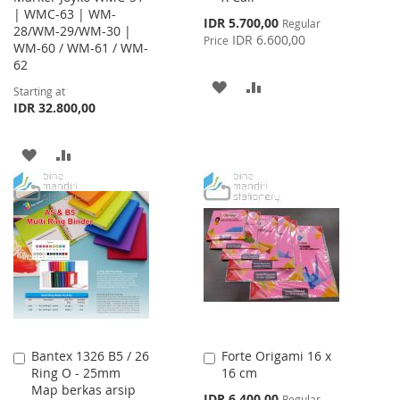
| WMC-63 | WM-
Special
IDR 5.700,00
Regular
28/WM-29/WM-30 |
Price
IDR 6.600,00
Price
WM-60 / WM-61 / WM-
62
ADD
ADD
Starting at
IDR 32.800,00
TO
TO
WISH
COMPARE
ADD
ADD
LIST
TO
TO
WISH
COMPARE
LIST
Bantex 1326 B5 / 26
Forte Origami 16 x
Add
Add
Ring O - 25mm
16 cm
to
to
Map berkas arsip
Cart
Cart
Special
IDR 6.400,00
Regular