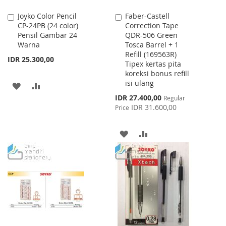
Joyko Color Pencil
Faber-Castell
Add
Add
CP-24PB (24 color)
Correction Tape
to
to
Pensil Gambar 24
QDR-506 Green
Cart
Cart
Warna
Tosca Barrel + 1
Refill (169563R)
IDR 25.300,00
Tipex kertas pita
koreksi bonus refill
isi ulang
ADD
ADD
Special
IDR 27.400,00
Regular
TO
TO
Price
IDR 31.600,00
Price
WISH
COMPARE
ADD
ADD
LIST
TO
TO
WISH
COMPARE
LIST