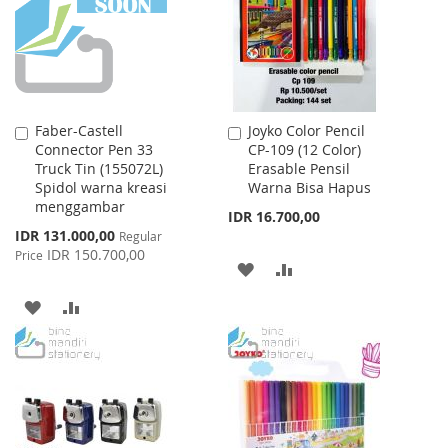
LIST
Faber-Castell
Joyko Color Pencil
Add
Add
Connector Pen 33
CP-109 (12 Color)
to
to
Truck Tin (155072L)
Erasable Pensil
Cart
Cart
Spidol warna kreasi
Warna Bisa Hapus
menggambar
IDR 16.700,00
Special
IDR 131.000,00
Regular
Price
IDR 150.700,00
Price
ADD
ADD
TO
TO
ADD
ADD
WISH
COMPARE
TO
TO
LIST
WISH
COMPARE
LIST