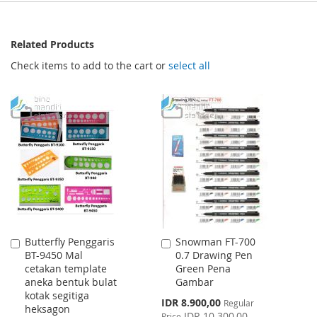
Related Products
Check items to add to the cart or
select all
Butterfly Penggaris
Snowman FT-700
Add
Add
BT-9450 Mal
0.7 Drawing Pen
to
to
cetakan template
Green Pena
Cart
Cart
aneka bentuk bulat
Gambar
kotak segitiga
Special
IDR 8.900,00
Regular
heksagon
Price
IDR 10.300,00
Price