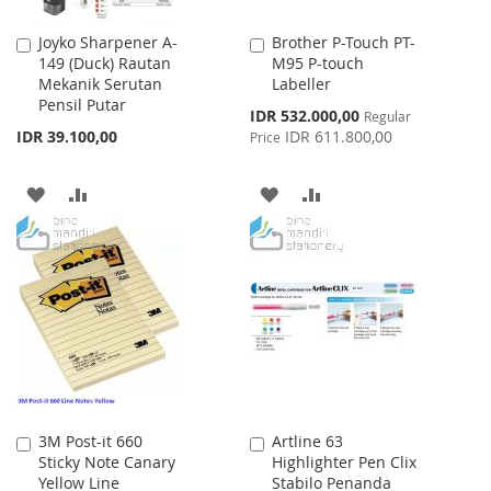
Joyko Sharpener A-
Brother P-Touch PT-
Add
Add
149 (Duck) Rautan
M95 P-touch
to
to
Mekanik Serutan
Labeller
Cart
Cart
Pensil Putar
Special
IDR 532.000,00
Regular
Price
IDR 39.100,00
IDR 611.800,00
Price
ADD
ADD
ADD
ADD
TO
TO
TO
TO
WISH
COMPARE
WISH
COMPARE
LIST
LIST
3M Post-it 660
Artline 63
Add
Add
Sticky Note Canary
Highlighter Pen Clix
to
to
Yellow Line
Stabilo Penanda
Cart
Cart