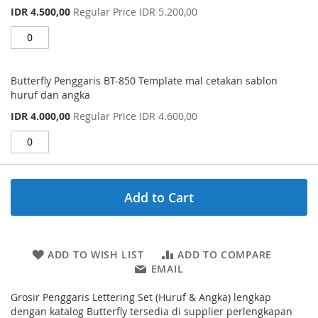
Special
IDR 4.500,00
Regular Price
IDR 5.200,00
Price
Butterfly Penggaris BT-850 Template mal cetakan sablon
huruf dan angka
Special
IDR 4.000,00
Regular Price
IDR 4.600,00
Price
Add to Cart
ADD TO WISH LIST
ADD TO COMPARE
EMAIL
Grosir Penggaris Lettering Set (Huruf & Angka) lengkap
dengan katalog Butterfly tersedia di supplier perlengkapan