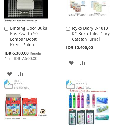
Bintang Obor Buku
Joyko Diary D-1813
Add
Add
Kas Kwarto 50
KC Buku Tulis Diary
to
to
Lembar Debit
Catatan Jurnal
Cart
Cart
Kredit Saldo
IDR 10.400,00
Special
IDR 6.300,00
Regular
Price
IDR 7.500,00
Price
ADD
ADD
TO
TO
ADD
ADD
WISH
COMPARE
TO
TO
LIST
WISH
COMPARE
LIST