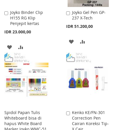
Joyko Binder Clip
Joyko Gel Pen GP-
Add
Add
H155 RG Klip
237 X-Tech
to
to
Penjepit kertas
Cart
Cart
IDR 51.200,00
IDR 23.000,00
ADD
ADD
ADD
ADD
TO
TO
TO
TO
WISH
COMPARE
WISH
COMPARE
LIST
LIST
Spidol Papan Tulis
Kenko KE/FN-301
Add
Whiteboard bisa di
Correction Pen
to
hapus White Board
Cairan Koreksi Tip-
Cart
Marker Joyko WMC-51
X Cair