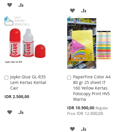
ADD
ADD
ADD
ADD
TO
TO
TO
TO
WISH
COMPARE
WISH
COMPARE
LIST
LIST
Joyko Glue GL-R35
PaperFine Color A4
Add
Add
Lem Kertas Kental
80 gr 25 sheet IT
to
to
Cair
160 Yellow Kertas
Cart
Cart
Fotocopy Print HVS
IDR 2.500,00
Warna
Special
IDR 10.900,00
Regular
ADD
ADD
Price
IDR 12.600,00
Price
TO
TO
ADD
ADD