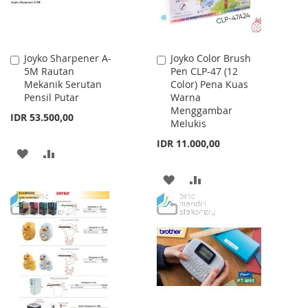
Joyko Sharpener A-
Joyko Color Brush
Add
Add
5M Rautan
Pen CLP-47 (12
to
to
Mekanik Serutan
Color) Pena Kuas
Cart
Cart
Pensil Putar
Warna
Menggambar
IDR 53.500,00
Melukis
IDR 11.000,00
ADD
ADD
TO
TO
ADD
ADD
WISH
COMPARE
TO
TO
LIST
WISH
COMPARE
LIST