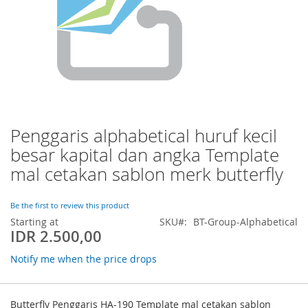
Penggaris alphabetical huruf kecil
Skip
to
besar kapital dan angka Template
the
mal cetakan sablon merk butterfly
beginning
of
the
Be the first to review this product
images
Starting at
SKU
BT-Group-Alphabetical
gallery
IDR 2.500,00
Notify me when the price drops
Grouped
product
Butterfly Penggaris HA-190 Template mal cetakan sablon